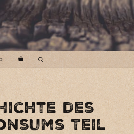
O
hichte des
onsums Teil