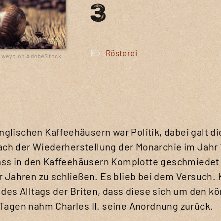
3
Rösterei
| weyo on AdobeStock
glischen Kaffeehäusern war Politik, dabei galt di
ch der Wiederherstellung der Monarchie im Jahr 1
 dass in den Kaffeehäusern Komplotte geschmiedet
er Jahren zu schließen. Es blieb bei dem Versuch.
 des Alltags der Briten, dass diese sich um den kö
 Tagen nahm Charles II. seine Anordnung zurück.