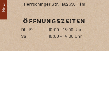
Newsletter
Herrschinger Str. 1a82396 Pähl
Öffnungszeiten
Di - Fr
10:00 - 18:00 Uhr
Sa
10:00 - 14:00 Uhr
Telefon
+49 8808 9246104
+49 172 9796094
E-Mail
post@andechser-kaffeeroesterei.de