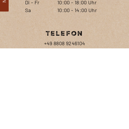
Di - Fr
10:00 - 18:00 Uhr
Sa
10:00 - 14:00 Uhr
Telefon
+49 8808 9246104
+49 172 9796094
E-Mail
post@andechser-kaffeeroesterei.de
Vernetzen